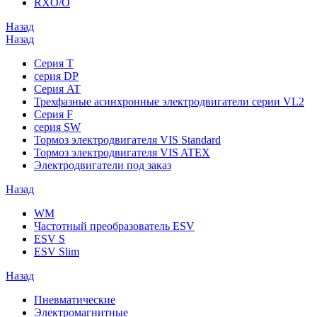
RXO/O
Назад
Назад
Серия T
серия DP
Серия AT
Трехфазные асинхронные электродвигатели серии VL2
Серия F
серия SW
Тормоз электродвигателя VIS Standard
Тормоз электродвигателя VIS ATEX
Электродвигатели под заказ
Назад
WM
Частотный преобразователь ESV
ESV S
ESV Slim
Назад
Пневматические
Электромагнитные