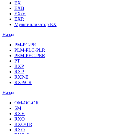
EX
EXB
EX/V
EXR
Мультипликатор EX
Назад
PM-PC-PR
PLM-PLC-PLR
PEM-PEC-PER
PT
RXP
RXP
RXP-E
RXP/CR
Назад
OM-OC-OR
SM
RXV
RXO
RXO/TR
RXO