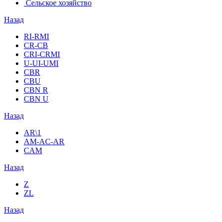
Сельское хозяйство
Назад
RI-RMI
CR-CB
СRI-СRMI
U-UI-UMI
CBR
CBU
CBN R
CBN U
Назад
AR\1
AM-AC-AR
CAM
Назад
Z
ZL
Назад